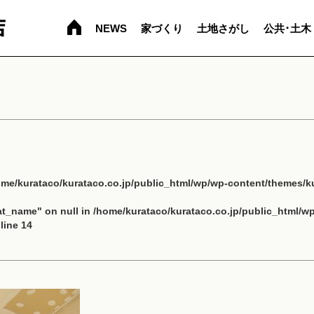
NEWS
家づくり
土地さがし
公共･土木
ome/kurataco/kurataco.co.jp/public_html/wp/wp-content/themes/ku
cat_name" on null in
/home/kurataco/kurataco.co.jp/public_html/w
line
14