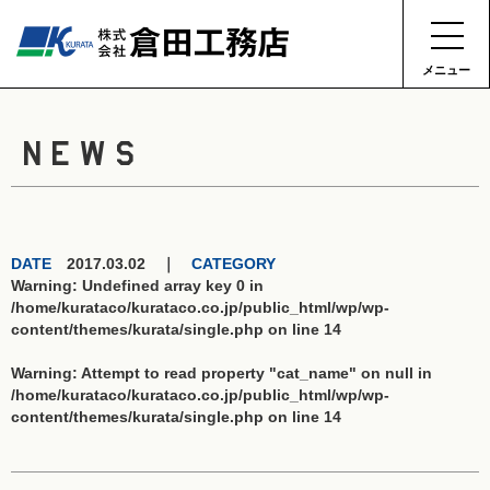
メニュー
NEWS
DATE
2017.03.02 ｜
CATEGORY
Warning
: Undefined array key 0 in
/home/kurataco/kurataco.co.jp/public_html/wp/wp-
content/themes/kurata/single.php
on line
14
Warning
: Attempt to read property "cat_name" on null in
/home/kurataco/kurataco.co.jp/public_html/wp/wp-
content/themes/kurata/single.php
on line
14