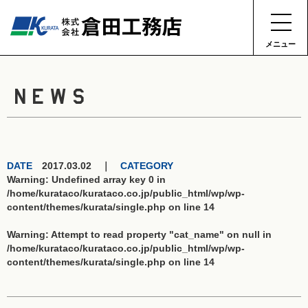
メニュー
NEWS
DATE
2017.03.02 ｜
CATEGORY
Warning
: Undefined array key 0 in
/home/kurataco/kurataco.co.jp/public_html/wp/wp-
content/themes/kurata/single.php
on line
14
Warning
: Attempt to read property "cat_name" on null in
/home/kurataco/kurataco.co.jp/public_html/wp/wp-
content/themes/kurata/single.php
on line
14