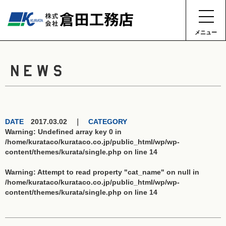
メニュー
NEWS
DATE
2017.03.02 ｜
CATEGORY
Warning
: Undefined array key 0 in
/home/kurataco/kurataco.co.jp/public_html/wp/wp-
content/themes/kurata/single.php
on line
14
Warning
: Attempt to read property "cat_name" on null in
/home/kurataco/kurataco.co.jp/public_html/wp/wp-
content/themes/kurata/single.php
on line
14