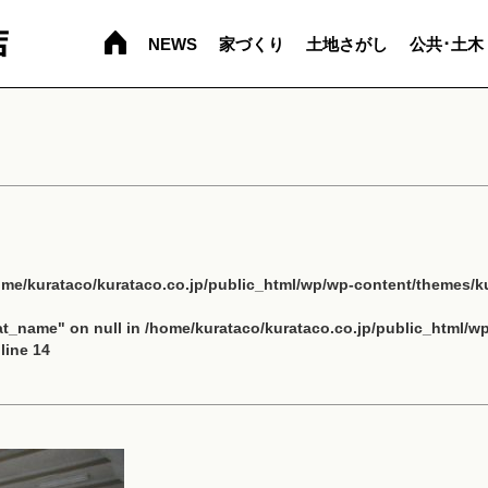
NEWS
家づくり
土地さがし
公共･土木
ome/kurataco/kurataco.co.jp/public_html/wp/wp-content/themes/ku
cat_name" on null in
/home/kurataco/kurataco.co.jp/public_html/w
line
14