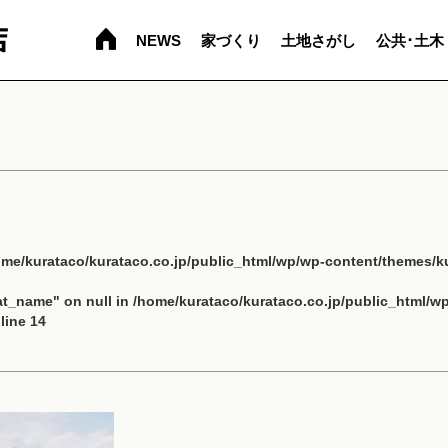
NEWS
家づくり
土地さがし
公共･土木
ome/kurataco/kurataco.co.jp/public_html/wp/wp-content/themes/ku
cat_name" on null in
/home/kurataco/kurataco.co.jp/public_html/w
line
14