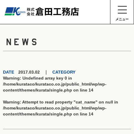
メニュー
NEWS
DATE
2017.03.02 ｜
CATEGORY
Warning
: Undefined array key 0 in
/home/kurataco/kurataco.co.jp/public_html/wp/wp-
content/themes/kurata/single.php
on line
14
Warning
: Attempt to read property "cat_name" on null in
/home/kurataco/kurataco.co.jp/public_html/wp/wp-
content/themes/kurata/single.php
on line
14