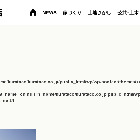
NEWS
家づくり
土地さがし
公共･土木
ome/kurataco/kurataco.co.jp/public_html/wp/wp-content/themes/ku
cat_name" on null in
/home/kurataco/kurataco.co.jp/public_html/w
line
14