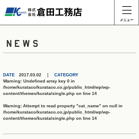
メニュー
NEWS
DATE
2017.03.02 ｜
CATEGORY
Warning
: Undefined array key 0 in
/home/kurataco/kurataco.co.jp/public_html/wp/wp-
content/themes/kurata/single.php
on line
14
Warning
: Attempt to read property "cat_name" on null in
/home/kurataco/kurataco.co.jp/public_html/wp/wp-
content/themes/kurata/single.php
on line
14