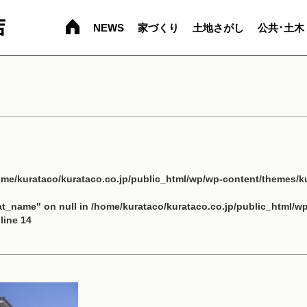
NEWS
家づくり
土地さがし
公共･土木
ome/kurataco/kurataco.co.jp/public_html/wp/wp-content/themes/ku
cat_name" on null in
/home/kurataco/kurataco.co.jp/public_html/w
line
14