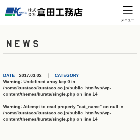
メニュー
NEWS
DATE
2017.03.02 ｜
CATEGORY
Warning
: Undefined array key 0 in
/home/kurataco/kurataco.co.jp/public_html/wp/wp-
content/themes/kurata/single.php
on line
14
Warning
: Attempt to read property "cat_name" on null in
/home/kurataco/kurataco.co.jp/public_html/wp/wp-
content/themes/kurata/single.php
on line
14