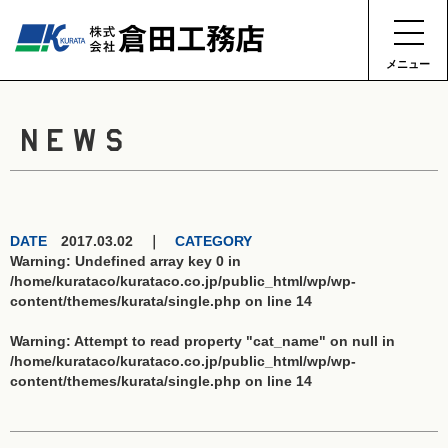
メニュー
NEWS
DATE
2017.03.02 ｜
CATEGORY
Warning
: Undefined array key 0 in
/home/kurataco/kurataco.co.jp/public_html/wp/wp-
content/themes/kurata/single.php
on line
14
Warning
: Attempt to read property "cat_name" on null in
/home/kurataco/kurataco.co.jp/public_html/wp/wp-
content/themes/kurata/single.php
on line
14