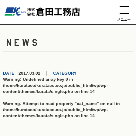
メニュー
NEWS
DATE
2017.03.02 ｜
CATEGORY
Warning
: Undefined array key 0 in
/home/kurataco/kurataco.co.jp/public_html/wp/wp-
content/themes/kurata/single.php
on line
14
Warning
: Attempt to read property "cat_name" on null in
/home/kurataco/kurataco.co.jp/public_html/wp/wp-
content/themes/kurata/single.php
on line
14