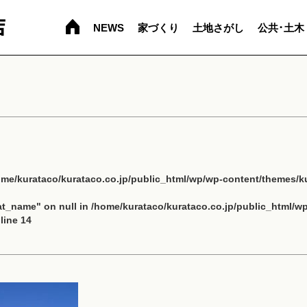
NEWS
家づくり
土地さがし
公共･土木
ome/kurataco/kurataco.co.jp/public_html/wp/wp-content/themes/ku
cat_name" on null in
/home/kurataco/kurataco.co.jp/public_html/w
line
14