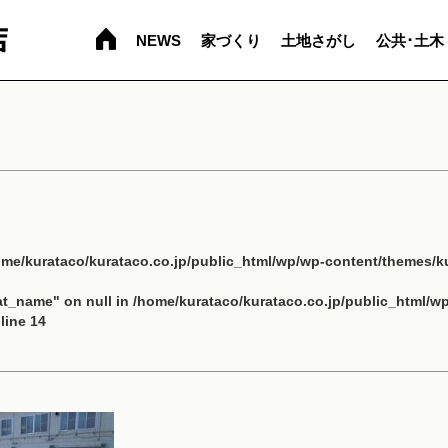
NEWS
家づくり
土地さがし
公共･土木
ome/kurataco/kurataco.co.jp/public_html/wp/wp-content/themes/ku
cat_name" on null in
/home/kurataco/kurataco.co.jp/public_html/w
line
14