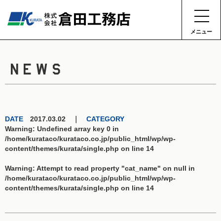
メニュー
NEWS
DATE
2017.03.02 ｜
CATEGORY
Warning
: Undefined array key 0 in
/home/kurataco/kurataco.co.jp/public_html/wp/wp-
content/themes/kurata/single.php
on line
14
Warning
: Attempt to read property "cat_name" on null in
/home/kurataco/kurataco.co.jp/public_html/wp/wp-
content/themes/kurata/single.php
on line
14