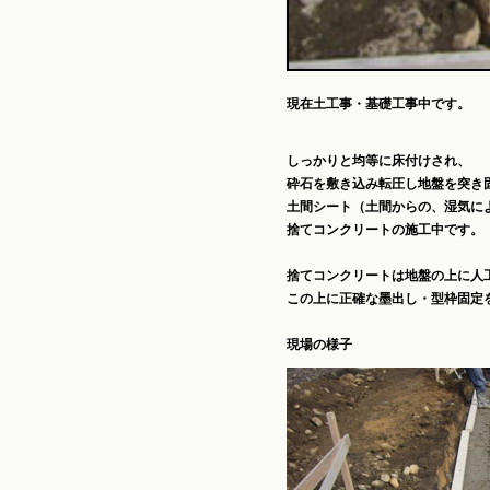
現在土工事・基礎工事中です。
しっかりと均等に床付けされ、
砕石を敷き込み転圧し地盤を突き
土間シート（土間からの、湿気に
捨てコンクリートの施工中です。
捨てコンクリートは地盤の上に人
この上に正確な墨出し・型枠固定
現場の様子