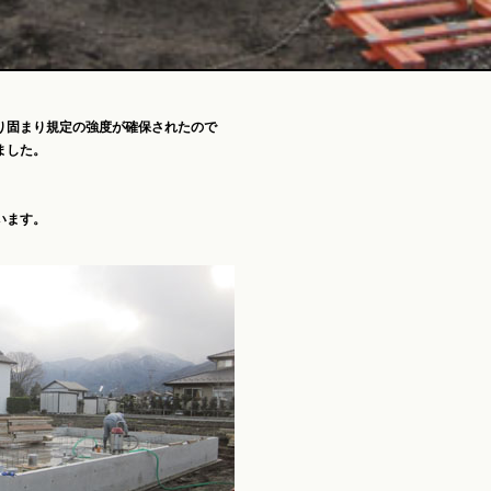
り固まり規定の強度が確保されたので
ました。
います。