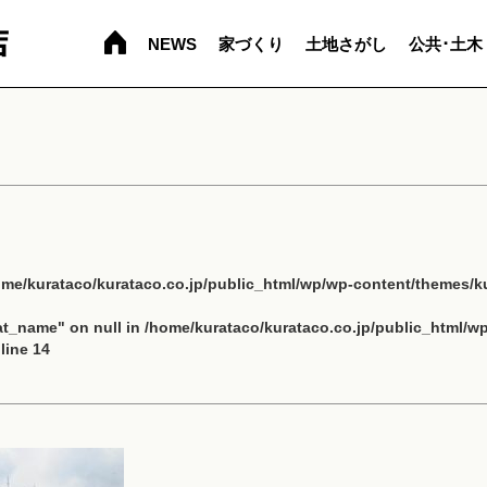
NEWS
家づくり
土地さがし
公共･土木
ome/kurataco/kurataco.co.jp/public_html/wp/wp-content/themes/ku
cat_name" on null in
/home/kurataco/kurataco.co.jp/public_html/w
line
14