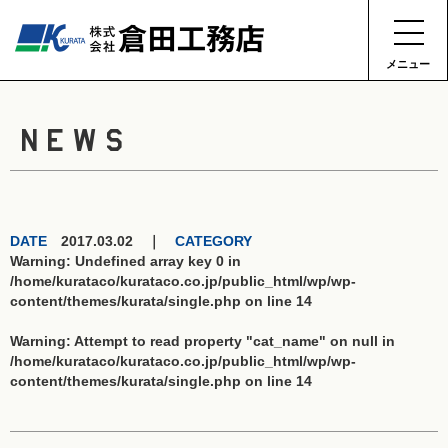
メニュー
NEWS
DATE
2017.03.02 ｜
CATEGORY
Warning
: Undefined array key 0 in
/home/kurataco/kurataco.co.jp/public_html/wp/wp-
content/themes/kurata/single.php
on line
14
Warning
: Attempt to read property "cat_name" on null in
/home/kurataco/kurataco.co.jp/public_html/wp/wp-
content/themes/kurata/single.php
on line
14