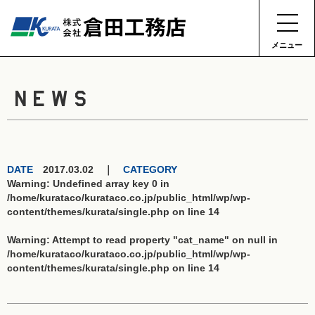
メニュー
NEWS
DATE
2017.03.02 ｜
CATEGORY
Warning
: Undefined array key 0 in
/home/kurataco/kurataco.co.jp/public_html/wp/wp-
content/themes/kurata/single.php
on line
14
Warning
: Attempt to read property "cat_name" on null in
/home/kurataco/kurataco.co.jp/public_html/wp/wp-
content/themes/kurata/single.php
on line
14