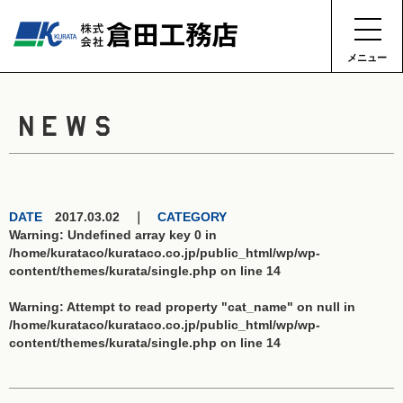
メニュー
NEWS
DATE
2017.03.02 ｜
CATEGORY
Warning
: Undefined array key 0 in
/home/kurataco/kurataco.co.jp/public_html/wp/wp-
content/themes/kurata/single.php
on line
14
Warning
: Attempt to read property "cat_name" on null in
/home/kurataco/kurataco.co.jp/public_html/wp/wp-
content/themes/kurata/single.php
on line
14