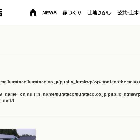
NEWS
家づくり
土地さがし
公共･土木
ome/kurataco/kurataco.co.jp/public_html/wp/wp-content/themes/ku
cat_name" on null in
/home/kurataco/kurataco.co.jp/public_html/w
line
14