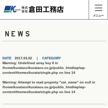
メニュー
NEWS
DATE
2017.03.02 ｜
CATEGORY
Warning
: Undefined array key 0 in
/home/kurataco/kurataco.co.jp/public_html/wp/wp-
content/themes/kurata/single.php
on line
14
Warning
: Attempt to read property "cat_name" on null in
/home/kurataco/kurataco.co.jp/public_html/wp/wp-
content/themes/kurata/single.php
on line
14