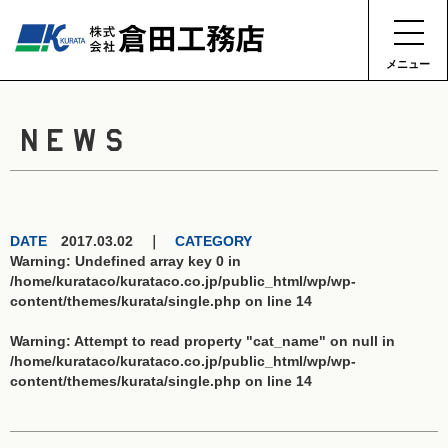
メニュー
NEWS
DATE
2017.03.02 ｜
CATEGORY
Warning
: Undefined array key 0 in
/home/kurataco/kurataco.co.jp/public_html/wp/wp-
content/themes/kurata/single.php
on line
14
Warning
: Attempt to read property "cat_name" on null in
/home/kurataco/kurataco.co.jp/public_html/wp/wp-
content/themes/kurata/single.php
on line
14