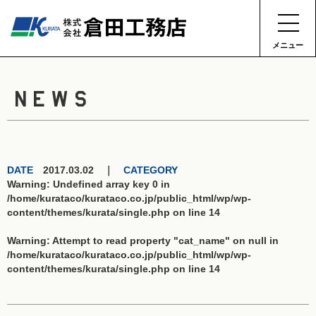
メニュー
NEWS
DATE
2017.03.02 ｜
CATEGORY
Warning
: Undefined array key 0 in
/home/kurataco/kurataco.co.jp/public_html/wp/wp-
content/themes/kurata/single.php
on line
14
Warning
: Attempt to read property "cat_name" on null in
/home/kurataco/kurataco.co.jp/public_html/wp/wp-
content/themes/kurata/single.php
on line
14