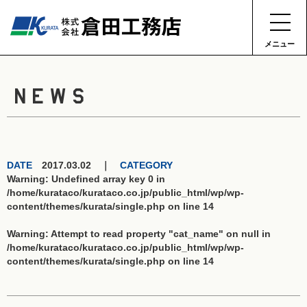
メニュー
NEWS
DATE
2017.03.02 ｜
CATEGORY
Warning
: Undefined array key 0 in
/home/kurataco/kurataco.co.jp/public_html/wp/wp-
content/themes/kurata/single.php
on line
14
Warning
: Attempt to read property "cat_name" on null in
/home/kurataco/kurataco.co.jp/public_html/wp/wp-
content/themes/kurata/single.php
on line
14