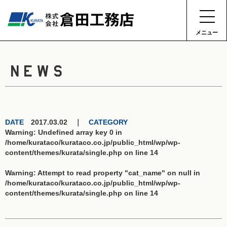
メニュー
NEWS
DATE
2017.03.02 ｜
CATEGORY
Warning
: Undefined array key 0 in
/home/kurataco/kurataco.co.jp/public_html/wp/wp-
content/themes/kurata/single.php
on line
14
Warning
: Attempt to read property "cat_name" on null in
/home/kurataco/kurataco.co.jp/public_html/wp/wp-
content/themes/kurata/single.php
on line
14