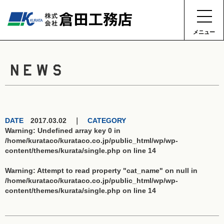
メニュー
NEWS
DATE
2017.03.02 ｜
CATEGORY
Warning
: Undefined array key 0 in
/home/kurataco/kurataco.co.jp/public_html/wp/wp-
content/themes/kurata/single.php
on line
14
Warning
: Attempt to read property "cat_name" on null in
/home/kurataco/kurataco.co.jp/public_html/wp/wp-
content/themes/kurata/single.php
on line
14