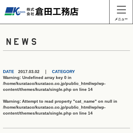
メニュー
NEWS
DATE
2017.03.02 ｜
CATEGORY
Warning
: Undefined array key 0 in
/home/kurataco/kurataco.co.jp/public_html/wp/wp-
content/themes/kurata/single.php
on line
14
Warning
: Attempt to read property "cat_name" on null in
/home/kurataco/kurataco.co.jp/public_html/wp/wp-
content/themes/kurata/single.php
on line
14