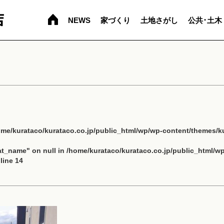
NEWS
家づくり
土地さがし
公共･土木
ome/kurataco/kurataco.co.jp/public_html/wp/wp-content/themes/ku
cat_name" on null in
/home/kurataco/kurataco.co.jp/public_html/w
line
14