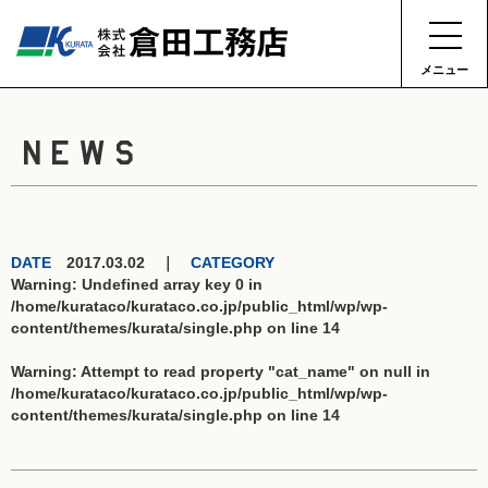
メニュー
NEWS
DATE
2017.03.02 ｜
CATEGORY
Warning
: Undefined array key 0 in
/home/kurataco/kurataco.co.jp/public_html/wp/wp-
content/themes/kurata/single.php
on line
14
Warning
: Attempt to read property "cat_name" on null in
/home/kurataco/kurataco.co.jp/public_html/wp/wp-
content/themes/kurata/single.php
on line
14