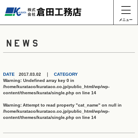
メニュー
NEWS
DATE
2017.03.02 ｜
CATEGORY
Warning
: Undefined array key 0 in
/home/kurataco/kurataco.co.jp/public_html/wp/wp-
content/themes/kurata/single.php
on line
14
Warning
: Attempt to read property "cat_name" on null in
/home/kurataco/kurataco.co.jp/public_html/wp/wp-
content/themes/kurata/single.php
on line
14