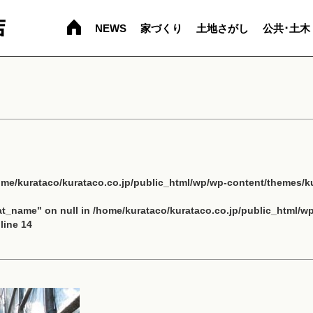
NEWS
家づくり
土地さがし
公共･土木
ome/kurataco/kurataco.co.jp/public_html/wp/wp-content/themes/ku
cat_name" on null in
/home/kurataco/kurataco.co.jp/public_html/w
line
14