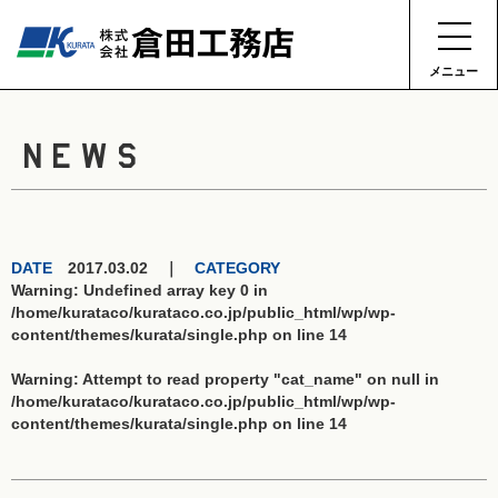
メニュー
NEWS
DATE
2017.03.02 ｜
CATEGORY
Warning
: Undefined array key 0 in
/home/kurataco/kurataco.co.jp/public_html/wp/wp-
content/themes/kurata/single.php
on line
14
Warning
: Attempt to read property "cat_name" on null in
/home/kurataco/kurataco.co.jp/public_html/wp/wp-
content/themes/kurata/single.php
on line
14