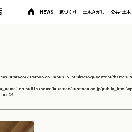
NEWS
家づくり
土地さがし
公共･土木
ome/kurataco/kurataco.co.jp/public_html/wp/wp-content/themes/ku
cat_name" on null in
/home/kurataco/kurataco.co.jp/public_html/w
line
14