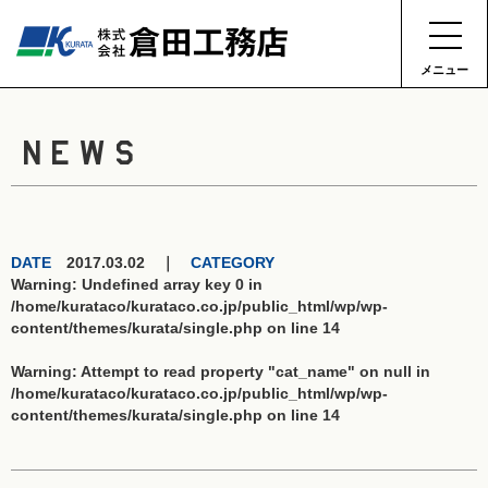
メニュー
NEWS
DATE
2017.03.02 ｜
CATEGORY
Warning
: Undefined array key 0 in
/home/kurataco/kurataco.co.jp/public_html/wp/wp-
content/themes/kurata/single.php
on line
14
Warning
: Attempt to read property "cat_name" on null in
/home/kurataco/kurataco.co.jp/public_html/wp/wp-
content/themes/kurata/single.php
on line
14