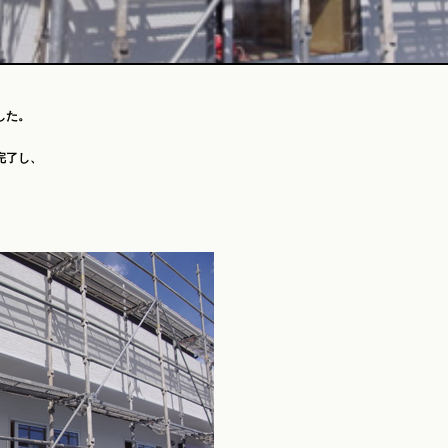
した。
完了し、
。
。