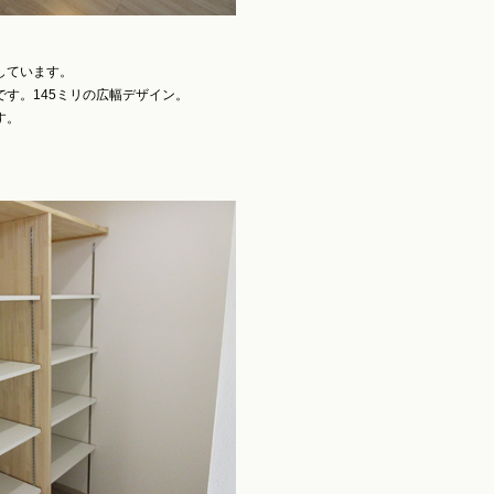
しています。
す。145ミリの広幅デザイン。
す。