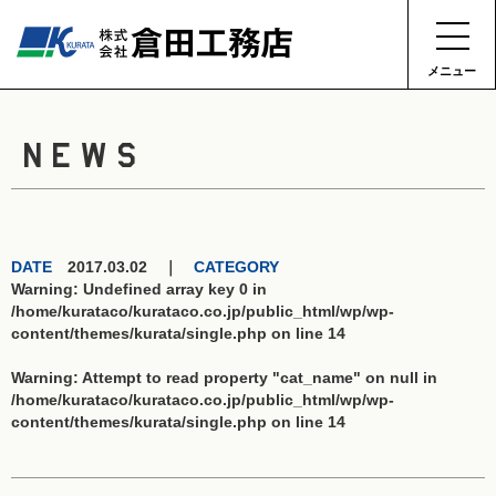
メニュー
NEWS
DATE
2017.03.02 ｜
CATEGORY
Warning
: Undefined array key 0 in
/home/kurataco/kurataco.co.jp/public_html/wp/wp-
content/themes/kurata/single.php
on line
14
Warning
: Attempt to read property "cat_name" on null in
/home/kurataco/kurataco.co.jp/public_html/wp/wp-
content/themes/kurata/single.php
on line
14