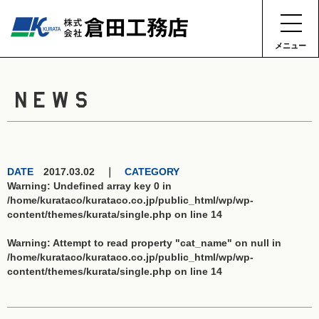
メニュー
NEWS
DATE
2017.03.02 ｜
CATEGORY
Warning
: Undefined array key 0 in
/home/kurataco/kurataco.co.jp/public_html/wp/wp-
content/themes/kurata/single.php
on line
14
Warning
: Attempt to read property "cat_name" on null in
/home/kurataco/kurataco.co.jp/public_html/wp/wp-
content/themes/kurata/single.php
on line
14