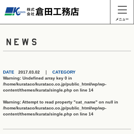
メニュー
NEWS
DATE
2017.03.02 ｜
CATEGORY
Warning
: Undefined array key 0 in
/home/kurataco/kurataco.co.jp/public_html/wp/wp-
content/themes/kurata/single.php
on line
14
Warning
: Attempt to read property "cat_name" on null in
/home/kurataco/kurataco.co.jp/public_html/wp/wp-
content/themes/kurata/single.php
on line
14