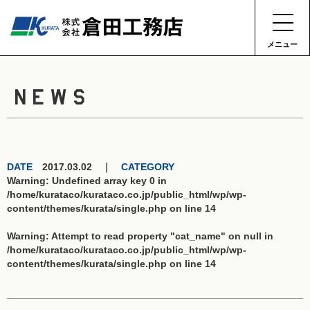
メニュー
NEWS
DATE
2017.03.02 ｜
CATEGORY
Warning
: Undefined array key 0 in
/home/kurataco/kurataco.co.jp/public_html/wp/wp-
content/themes/kurata/single.php
on line
14
Warning
: Attempt to read property "cat_name" on null in
/home/kurataco/kurataco.co.jp/public_html/wp/wp-
content/themes/kurata/single.php
on line
14