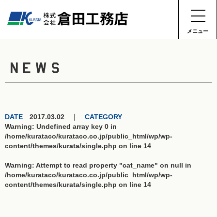
メニュー
NEWS
DATE
2017.03.02 ｜
CATEGORY
Warning
: Undefined array key 0 in
/home/kurataco/kurataco.co.jp/public_html/wp/wp-
content/themes/kurata/single.php
on line
14
Warning
: Attempt to read property "cat_name" on null in
/home/kurataco/kurataco.co.jp/public_html/wp/wp-
content/themes/kurata/single.php
on line
14