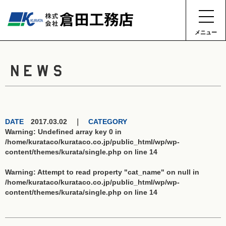
メニュー
NEWS
DATE
2017.03.02 ｜
CATEGORY
Warning
: Undefined array key 0 in
/home/kurataco/kurataco.co.jp/public_html/wp/wp-
content/themes/kurata/single.php
on line
14
Warning
: Attempt to read property "cat_name" on null in
/home/kurataco/kurataco.co.jp/public_html/wp/wp-
content/themes/kurata/single.php
on line
14