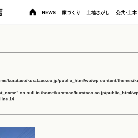
NEWS
家づくり
土地さがし
公共･土木
ome/kurataco/kurataco.co.jp/public_html/wp/wp-content/themes/ku
cat_name" on null in
/home/kurataco/kurataco.co.jp/public_html/w
line
14