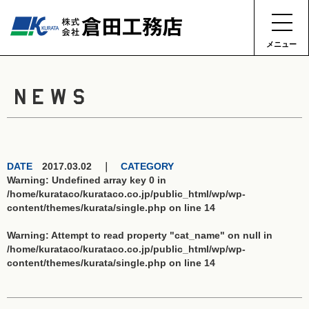
メニュー
NEWS
DATE
2017.03.02 ｜
CATEGORY
Warning
: Undefined array key 0 in
/home/kurataco/kurataco.co.jp/public_html/wp/wp-
content/themes/kurata/single.php
on line
14
Warning
: Attempt to read property "cat_name" on null in
/home/kurataco/kurataco.co.jp/public_html/wp/wp-
content/themes/kurata/single.php
on line
14