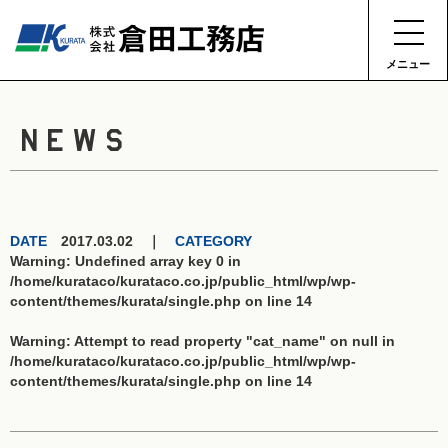
メニュー
NEWS
DATE
2017.03.02 ｜
CATEGORY
Warning
: Undefined array key 0 in
/home/kurataco/kurataco.co.jp/public_html/wp/wp-
content/themes/kurata/single.php
on line
14
Warning
: Attempt to read property "cat_name" on null in
/home/kurataco/kurataco.co.jp/public_html/wp/wp-
content/themes/kurata/single.php
on line
14