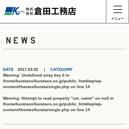
メニュー
NEWS
DATE
2017.03.02 ｜
CATEGORY
Warning
: Undefined array key 0 in
/home/kurataco/kurataco.co.jp/public_html/wp/wp-
content/themes/kurata/single.php
on line
14
Warning
: Attempt to read property "cat_name" on null in
/home/kurataco/kurataco.co.jp/public_html/wp/wp-
content/themes/kurata/single.php
on line
14