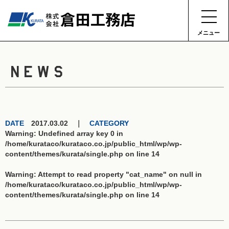
メニュー
NEWS
DATE
2017.03.02 ｜
CATEGORY
Warning
: Undefined array key 0 in
/home/kurataco/kurataco.co.jp/public_html/wp/wp-
content/themes/kurata/single.php
on line
14
Warning
: Attempt to read property "cat_name" on null in
/home/kurataco/kurataco.co.jp/public_html/wp/wp-
content/themes/kurata/single.php
on line
14